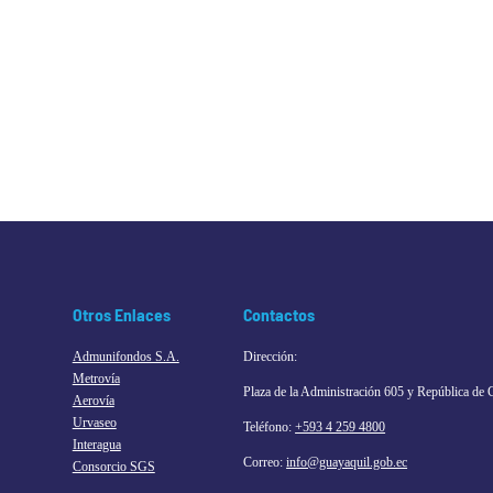
Otros Enlaces
Contactos
Admunifondos S.A.
Dirección:
Metrovía
Plaza de la Administración 605 y República de 
Aerovía
Urvaseo
Teléfono:
+593 4 259 4800
Interagua
Correo:
info@guayaquil.gob.ec
Consorcio SGS